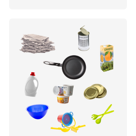
Getränkeverbundverpackungen
(Milch- und Saftkartons)
Joghurt-, Quark- und Sahnebecher
Kaffee- und Teeverpackungen
Knisterfolie
Margarinebecher
Netze für Obst und Gemüse
Plastikeimer und –dosen
Styroporverpackungen und –chips
Tragetaschen
Tuben, z. B. von Zahnpasta, Senf
Verschlüsse und Deckel für
Glasflaschen
Wasch- und Putzmittelbehälter