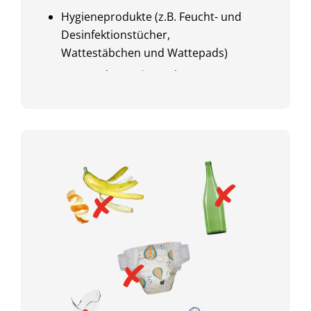
Kunststoffteile
Hygieneprodukte (z.B. Feucht- und
Desinfektionstücher,
Einweggeschirr und -besteck
Wattestäbchen und Wattepads)
Kinderspielzeug
LED- und Energiesparlampen
Plastikschüsseln
Mund-Nasen-Schutzmasken
Restmüll
Windeln