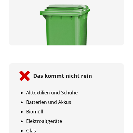
Metall
Alufolie und andere
Aluminiumteile
Armaturen
Konservendosen
Metalltöpfe, Pfannen
Das kommt nicht rein
Nägel und Schrauben
Schraubverschlüsse von
Alttextilien und Schuhe
Glasflaschen
Batterien und Akkus
Spraydosen (leer)
Biomüll
Tuben, z. B. von Senf, Meerrettich
Elektroaltgeräte
Glas